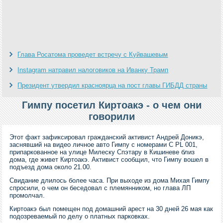
Глава Росатома проведет встречу с Куйвашевым
Instagram натравил налоговиков на Иванку Трамп
Президент утвердил красноярца на пост главы ГИБДД страны
Гимпу посетил Киртоакэ - о чем они
говорили
Этот факт зафиксировал гражданский активист Андрей Доникэ,
заснявший на видео личное авто Гимпу с номерами C PL 001,
припаркованное на улице Милеску Спэтару в Кишиневе близ
дома, где живет Киртоакэ. Активист сообщил, что Гимпу вошел в
подъезд дома около 21.00.
Свидание длилось более часа. При выходе из дома Михая Гимпу
спросили, о чем он беседовал с племянником, но глава ЛП
промолчал.
Киртоакэ был помещен под домашний арест на 30 дней 26 мая как
подозреваемый по делу о платных парковках.