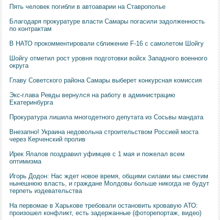
Пять человек погибли в автоаварии на Ставрополье
Благодаря прокуратуре власти Самары погасили задолженность
по контрактам
В НАТО прокомментировали сближение F-16 с самолетом Шойгу
Шойгу отметил рост уровня подготовки войск Западного военного
округа
Главу Советского района Самары выберет конкурсная комиссия
Экс-глава Ревды вернулся на работу в администрацию
Екатеринбурга
Прокуратура лишила многодетного депутата из Сосьвы мандата
Внезапно! Украина недовольна строительством Россией моста
через Керченский пролив
Ирек Ялалов поздравил уфимцев с 1 мая и пожелал всем
оптимизма
Игорь Додон: Нас ждет новое время, общими силами мы сместим
нынешнюю власть, и граждане Молдовы больше никогда не будут
терпеть издевательства
На первомае в Харькове требовали остановить кровавую АТО:
произошел конфликт, есть задержанные (фоторепортаж, видео)