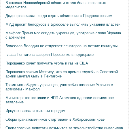
В школах Новосибирской области стало больше золотых
медалистов
Додон рассказал, когда ждать сближения с Приднестровьем
МИД просит белорусов в Брюсселе выполнять указания властей
Макфол: Трамп мог обидеть украинцев, употребив слово Украина
с артиклем
Вячеслав Володин не отпускает сенаторов на летние каникулы
Глава Пентагона заверил Порошенко в поддержке
Порошенко хочет получать уголь и газ из США
Порошенко заявил Мэттису, что со времен службы в Советской
армии мечтал быть в Пентагоне
Трамп мог обидеть украинцев, употребив название Украина с
артиклем - Макфол
Министерство юстиции и НПП Атамекен сделали совместное
заявление
Иркутск назвали рыхлым городом
Сборы гранатометчиков стартовали в Хабаровском крае
Свердловские депутаты возьмутся за трудоустройство инвалидов