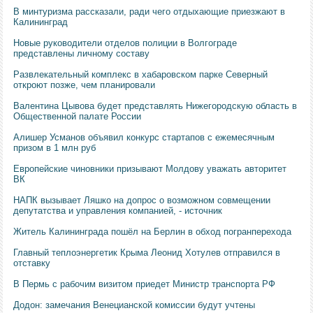
В минтуризма рассказали, ради чего отдыхающие приезжают в
Калининград
Новые руководители отделов полиции в Волгограде
представлены личному составу
Развлекательный комплекс в хабаровском парке Северный
откроют позже, чем планировали
Валентина Цывова будет представлять Нижегородскую область в
Общественной палате России
Алишер Усманов объявил конкурс стартапов с ежемесячным
призом в 1 млн руб
Европейские чиновники призывают Молдову уважать авторитет
ВК
НАПК вызывает Ляшко на допрос о возможном совмещении
депутатства и управления компанией, - источник
Житель Калининграда пошёл на Берлин в обход погранперехода
Главный теплоэнергетик Крыма Леонид Хотулев отправился в
отставку
В Пермь с рабочим визитом приедет Министр транспорта РФ
Додон: замечания Венецианской комиссии будут учтены