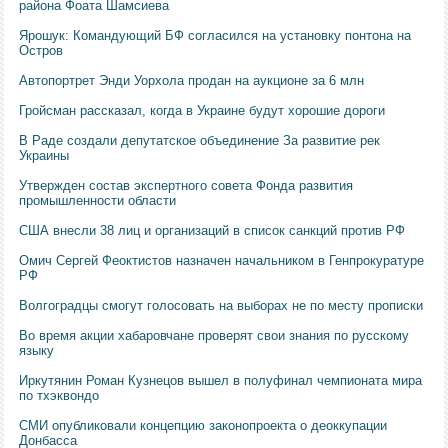
района Фоата Шамсиева
Ярошук: Командующий БФ согласился на установку понтона на
Остров
Автопортрет Энди Уорхола продан на аукционе за 6 млн
Гройсман рассказал, когда в Украине будут хорошие дороги
В Раде создали депутатское объединение За развитие рек
Украины
Утвержден состав экспертного совета Фонда развития
промышленности области
США внесли 38 лиц и организаций в список санкций против РФ
Омич Сергей Феоктистов назначен начальником в Генпрокуратуре
РФ
Волгоградцы смогут голосовать на выборах не по месту прописки
Во время акции хабаровчане проверят свои знания по русскому
языку
Иркутянин Роман Кузнецов вышел в полуфинал чемпионата мира
по тхэквондо
СМИ опубликовали концепцию законопроекта о деоккупации
Донбасса