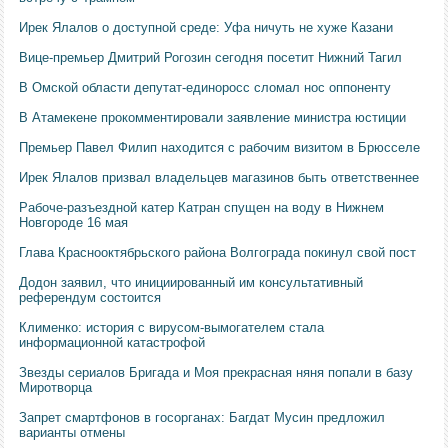
Ирек Ялалов о доступной среде: Уфа ничуть не хуже Казани
Вице-премьер Дмитрий Рогозин сегодня посетит Нижний Тагил
В Омской области депутат-единоросс сломал нос оппоненту
В Атамекене прокомментировали заявление министра юстиции
Премьер Павел Филип находится с рабочим визитом в Брюсселе
Ирек Ялалов призвал владельцев магазинов быть ответственнее
Рабоче-разъездной катер Катран спущен на воду в Нижнем
Новгороде 16 мая
Глава Краснооктябрьского района Волгограда покинул свой пост
Додон заявил, что инициированный им консультативный
референдум состоится
Клименко: история с вирусом-вымогателем стала
информационной катастрофой
Звезды сериалов Бригада и Моя прекрасная няня попали в базу
Миротворца
Запрет смартфонов в госорганах: Багдат Мусин предложил
варианты отмены