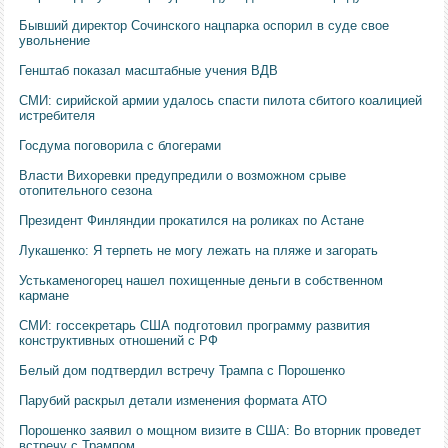
Бывший директор Сочинского нацпарка оспорил в суде свое
увольнение
Генштаб показал масштабные учения ВДВ
СМИ: сирийской армии удалось спасти пилота сбитого коалицией
истребителя
Госдума поговорила с блогерами
Власти Вихоревки предупредили о возможном срыве
отопительного сезона
Президент Финляндии прокатился на роликах по Астане
Лукашенко: Я терпеть не могу лежать на пляже и загорать
Устькаменогорец нашел похищенные деньги в собственном
кармане
СМИ: госсекретарь США подготовил программу развития
конструктивных отношений с РФ
Белый дом подтвердил встречу Трампа с Порошенко
Парубий раскрыл детали изменения формата АТО
Порошенко заявил о мощном визите в США: Во вторник проведет
встречу с Трампом