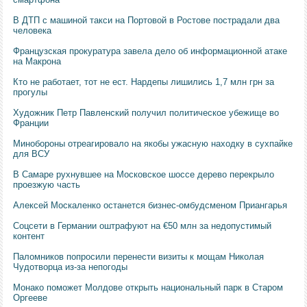
В ДТП с машиной такси на Портовой в Ростове пострадали два
человека
Французская прокуратура завела дело об информационной атаке
на Макрона
Кто не работает, тот не ест. Нардепы лишились 1,7 млн грн за
прогулы
Художник Петр Павленский получил политическое убежище во
Франции
Минобороны отреагировало на якобы ужасную находку в сухпайке
для ВСУ
В Самаре рухнувшее на Московское шоссе дерево перекрыло
проезжую часть
Алексей Москаленко останется бизнес-омбудсменом Приангарья
Соцсети в Германии оштрафуют на €50 млн за недопустимый
контент
Паломников попросили перенести визиты к мощам Николая
Чудотворца из-за непогоды
Монако поможет Молдове открыть национальный парк в Старом
Оргееве