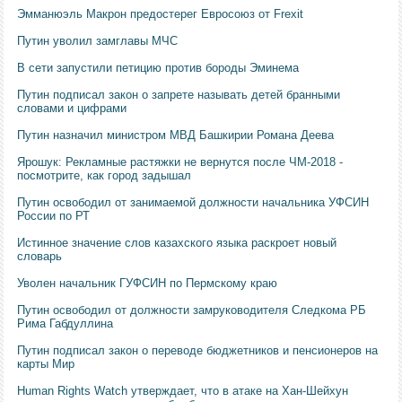
Эмманюэль Макрон предостерег Евросоюз от Frexit
Путин уволил замглавы МЧС
В сети запустили петицию против бороды Эминема
Путин подписал закон о запрете называть детей бранными
словами и цифрами
Путин назначил министром МВД Башкирии Романа Деева
Ярошук: Рекламные растяжки не вернутся после ЧМ-2018 -
посмотрите, как город задышал
Путин освободил от занимаемой должности начальника УФСИН
России по РТ
Истинное значение слов казахского языка раскроет новый
словарь
Уволен начальник ГУФСИН по Пермскому краю
Путин освободил от должности замруководителя Следкома РБ
Рима Габдуллина
Путин подписал закон о переводе бюджетников и пенсионеров на
карты Мир
Human Rights Watch утверждает, что в атаке на Хан-Шейхун