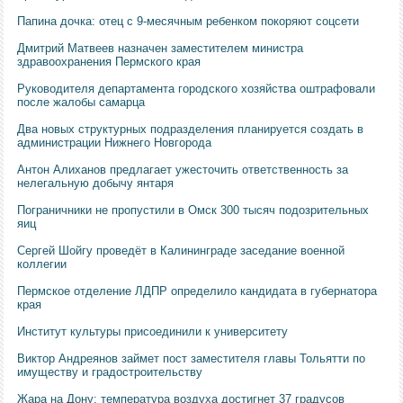
Папина дочка: отец с 9-месячным ребенком покоряют соцсети
Дмитрий Матвеев назначен заместителем министра
здравоохранения Пермского края
Руководителя департамента городского хозяйства оштрафовали
после жалобы самарца
Два новых структурных подразделения планируется создать в
администрации Нижнего Новгорода
Антон Алиханов предлагает ужесточить ответственность за
нелегальную добычу янтаря
Пограничники не пропустили в Омск 300 тысяч подозрительных
яиц
Сергей Шойгу проведёт в Калининграде заседание военной
коллегии
Пермское отделение ЛДПР определило кандидата в губернатора
края
Институт культуры присоединили к университету
Виктор Андреянов займет пост заместителя главы Тольятти по
имуществу и градостроительству
Жара на Дону: температура воздуха достигнет 37 градусов