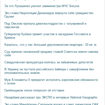
За что Лукашенко уволил замминистра МЧС Бегуна
Экс-глава Нацполиции Деканоидзе вернула себе гражданство
Грузии
Под Омском пропала девочка-подросток с татуировкой и
пирсингом
Губернатор Кубани примет участие в заседании Госсовета в
Кремле
Казалось, что у нас большая двухкомнатная квартира - 33 кв. м
Суд признал незаконной продажу главой Советска земли самому
себе
Свердловская прокуратура взялась за забывчивых депутатов
В Украину не пустили российского байкера с камуфляжем без
опознавательных знаков
Муж Елизаветы II прекратит исполнять королевские обязанности
с осени
Гребенщиков лично попросил об отставке
Назарбаев рассказал про ЭКСПО в интервью National Geographic
Экс-глава Минобороны Сердюков вошел в совет директоров ОАК