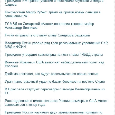
Президент РМ принял участие в Фестивале клубники и меда в
Садова
Конгрессмен Марко Рубио: Трамп не против новых санкций в
отношении РФ
ГУ МВД по Самарской области возглавил генерал-майор
Александр Винников
Путин отправил в отставку главу Следкома Башкирии
Владимир Путин уволил ряд глав региональных управлений СКР,
МВД и ФСИН
Президент утвердил красноярца на пост главы ГИБДД страны
Военные Украины и США выполнят наблюдательный полет над
Россией
Гройсман показал, как будут рассчитываться новые пенсии
Иран нанес ракетный удар по базам боевиков на востоке Сирии
В Брюсселе стартуют переговоры о выходе Великобритании из
ЕС
Расследование о вмешательстве России в выборы в США может
завершиться к концу года
Президент России назначил двух замначальников полиции по