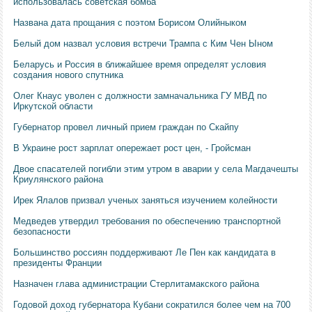
использовалась советская бомба
Названа дата прощания с поэтом Борисом Олийныком
Белый дом назвал условия встречи Трампа с Ким Чен Ыном
Беларусь и Россия в ближайшее время определят условия
создания нового спутника
Олег Кнаус уволен с должности замначальника ГУ МВД по
Иркутской области
Губернатор провел личный прием граждан по Скайпу
В Украине рост зарплат опережает рост цен, - Гройсман
Двое спасателей погибли этим утром в аварии у села Магдачешты
Криулянского района
Ирек Ялалов призвал ученых заняться изучением колейности
Медведев утвердил требования по обеспечению транспортной
безопасности
Большинство россиян поддерживают Ле Пен как кандидата в
президенты Франции
Назначен глава администрации Стерлитамакского района
Годовой доход губернатора Кубани сократился более чем на 700