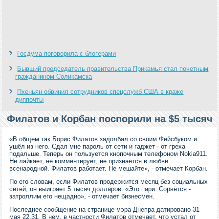
Госдума поговорила с блогерами
Бывший председатель правительства Прикамья стал почетным
гражданином Соликамска
Пхеньян обвинил сотрудников спецслужб США в краже
диппочты
Филатов и Корбан поспорили на $5 тысяч
«В общем так Борис Филатов задолбал со своим Фейсбуком и
ушёл из него. Сдал мне пароль от сети и гаджет - от греха
подальше. Теперь он пользуется кнопочным телефоном Nokia911.
Не лайкает, не комментирует, не признается в любви
всенародной. Филатов работает. Не мешайте», - отмечает Корбан.
По его словам, если Филатов продержится месяц без социальных
сетей, он выиграет 5 тысяч долларов. «Это пари. Сорвётся -
затроллим его нещадно», - отмечает бизнесмен.
Последнее сообщение на странице мэра Днепра датировано 31
мая 22.31. В нем, в частности Филатов отмечает, что устал от