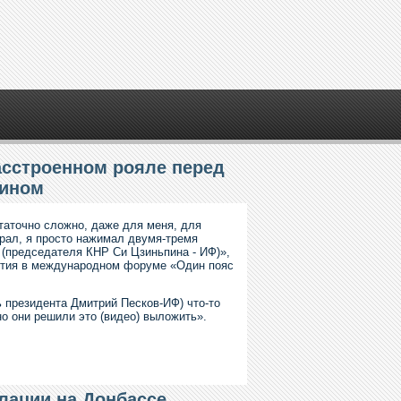
асстроенном рояле перед
пином
таточно сложно, даже для меня, для
играл, я просто нажимал двумя-тремя
 (председателя КНР Си Цзиньпина - ИФ)»,
астия в международном форуме «Один пояс
ь президента Дмитрий Песков-ИФ) что-то
 но они решили это (видео) выложить».
лации на Донбассе