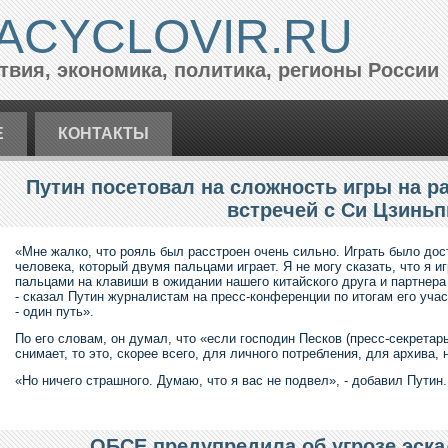
ACYCLOVIR.RU
вия, экономика, политика, регионы России
Е
КОНТАКТЫ
Путин посетовал на сложность игры на р
встречей с Си Цзинь
«Мне жалко, что рояль был расстроен очень сильно. Играть было дос
человека, который двумя пальцами играет. Я не могу сказать, что я 
пальцами на клавиши в ожидании нашего китайского друга и партнера
- сказал Путин журналистам на пресс-конференции по итогам его уч
- один путь».
По его словам, он думал, что «если господин Песков (пресс-секретар
снимает, то это, скорее всего, для личного потребления, для архива,
«Но ничего страшного. Думаю, что я вас не подвел», - добавил Путин.
ОБСЕ предупредила об угрозе эска