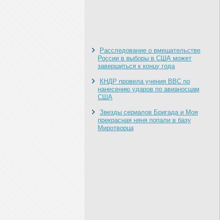
Расследование о вмешательстве
России в выборы в США может
завершиться к концу года
КНДР провела учения ВВС по
нанесению ударов по авианосцам
США
Звезды сериалов Бригада и Моя
прекрасная няня попали в базу
Миротворца