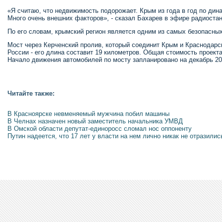
«Я считаю, что недвижимость подорожает. Крым из года в год по ди
Много очень внешних факторов», - сказал Бахарев в эфире радиоста
По его словам, крымский регион является одним из самых безопасных
Мост через Керченский пролив, который соединит Крым и Краснодарс
России - его длина составит 19 километров. Общая стоимость проект
Начало движения автомобилей по мосту запланировано на декабрь 20
Читайте также:
В Красноярске невменяемый мужчина побил машины
В Челнах назначен новый заместитель начальника УМВД
В Омской области депутат-единоросс сломал нос оппоненту
Путин надеется, что 17 лет у власти на нем лично никак не отразилис