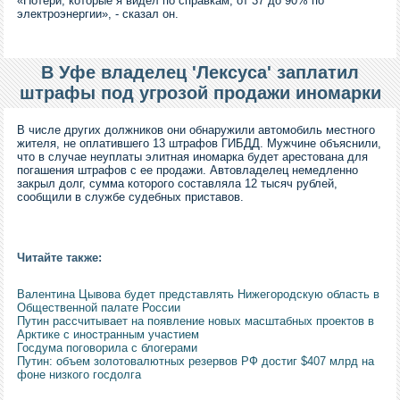
«Потери, которые я видел по справкам, от 37 до 90% по
электроэнергии», - сказал он.
В Уфе владелец 'Лексуса' заплатил
штрафы под угрозой продажи иномарки
В числе других должников они обнаружили автомобиль местного
жителя, не оплатившего 13 штрафов ГИБДД. Мужчине объяснили,
что в случае неуплаты элитная иномарка будет арестована для
погашения штрафов с ее продажи. Автовладелец немедленно
закрыл долг, сумма которого составляла 12 тысяч рублей,
сообщили в службе судебных приставов.
Читайте также:
Валентина Цывова будет представлять Нижегородскую область в
Общественной палате России
Путин рассчитывает на появление новых масштабных проектов в
Арктике с иностранным участием
Госдума поговорила с блогерами
Путин: объем золотовалютных резервов РФ достиг $407 млрд на
фоне низкого госдолга