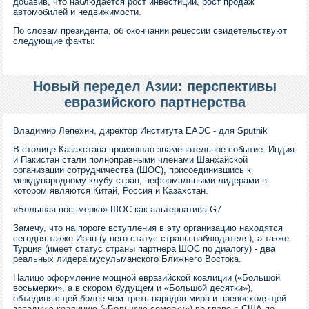
добавив, что наблюдается рост инвестиций, рост продаж
автомобилей и недвижимости.
По словам президента, об окончании рецессии свидетельствуют
следующие факты:
Новый передел Азии: перспективы
евразийского партнерства
Владимир Лепехин, директор Института ЕАЭС - для Sputnik
В столице Казахстана произошло знаменательное событие: Индия
и Пакистан стали полноправными членами Шанхайской
организации сотрудничества (ШОС), присоединившись к
международному клубу стран, неформальными лидерами в
котором являются Китай, Россия и Казахстан.
«Большая восьмерка» ШОС как альтернатива G7
Замечу, что на пороге вступления в эту организацию находятся
сегодня также Иран (у него статус страны-наблюдателя), а также
Турция (имеет статус страны партнера ШОС по диалогу) - два
реальных лидера мусульманского Ближнего Востока.
Налицо оформление мощной евразийской коалиции («Большой
восьмерки», а в скором будущем и «Большой десятки»),
объединяющей более чем треть народов мира и превосходящей
западную коалицию («Большую семерку») во главе с США по